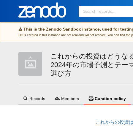
Skip to main
⚠️ This is the Zenodo Sandbox instance, used for testin
DOIs created in this instance are not real and will not resolve. You can find the
これからの投資はどうな
2024年の市場予測とテー
選び方
Records
Members
Curation policy
これからの投資は