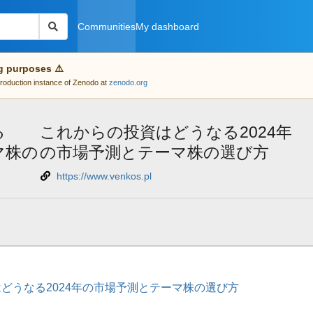
Communities
My dashboard
g purposes ⚠️
 production instance of Zenodo at
zenodo.org
る
これからの投資はどうなる2024年
マ株の
の市場予測とテーマ株の選び方
https://www.venkos.pl
どうなる2024年の市場予測とテーマ株の選び方