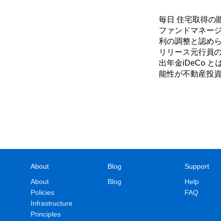
毎日 住宅取得の
ファンドマネージ
利の調整と認められ
リリース元行員の
出年金iDeCo
能性が不動産投
About
Blog
Support
About
Blog
Help
Policies
FAQ
Infrastructure
Principles