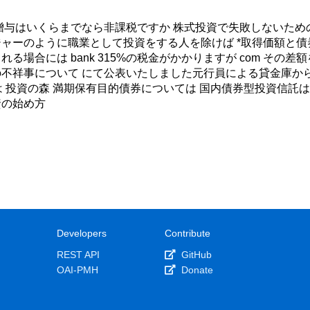
贈与はいくらまでなら非課税ですか 株式投資で失敗しないため
ャーのように職業として投資をする人を除けば *取得価額と債
る場合には bank 315%の税金がかかりますが com その
不祥事について にて公表いたしました元行員による貸金庫から
 とは 投資の森 満期保有目的債券については 国内債券型投資信託
資の始め方
Developers
Contribute
REST API
GitHub
OAI-PMH
Donate