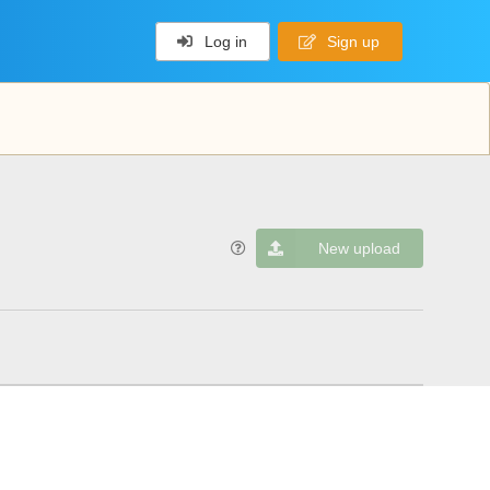
Log in
Sign up
New upload